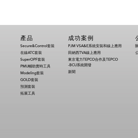
產品
成功案例
Secure&Control套裝
PJM VSA&E系統安裝和線上應用
在線ATC套裝
田納西TVA線上應用
SuperOPF套裝
東京電力TEPCO合作及TEPCO
-BCU系統開發
PMU輔助實時工具
新聞
Modeling套裝
GOLD套裝
預測套裝
拓展工具