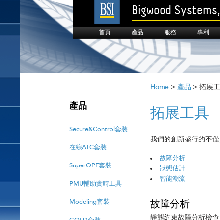
Bigwood Systems, 
首頁
產品
服務
專利
Home
>
產品
> 拓展
產品
拓展工具
Secure&Control套裝
我們的創新盛行的不僅
在線ATC套裝
故障分析
SuperOPF套裝
狀態估計
智能潮流
PMU輔助實時工具
故障分析
Modeling套裝
靜態約束故障分析檢查