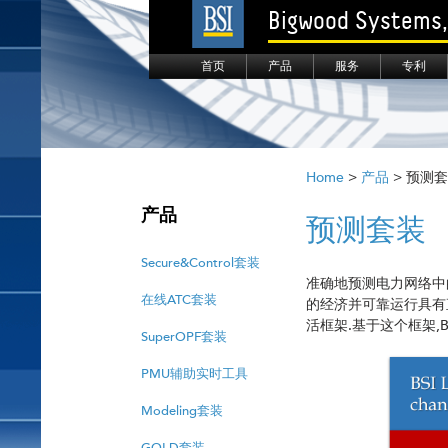
Bigwood Systems, 
首页
产品
服务
专利
Home
>
产品
> 预测
产品
预测套装
Secure&Control套装
准确地预测电力网络中
在线ATC套装
的经济并可靠运行具有直
活框架.基于这个框架,
SuperOPF套装
PMU辅助实时工具
Modeling套装